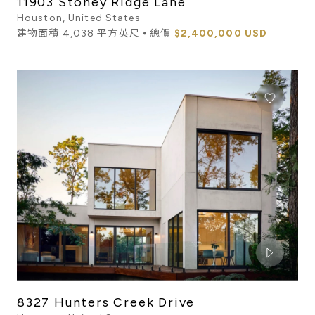
11903 Stoney Ridge Lane
Houston, United States
建物面積 4,038 平方英尺 ⦁ 總價
$2,400,000 USD
8327 Hunters Creek Drive