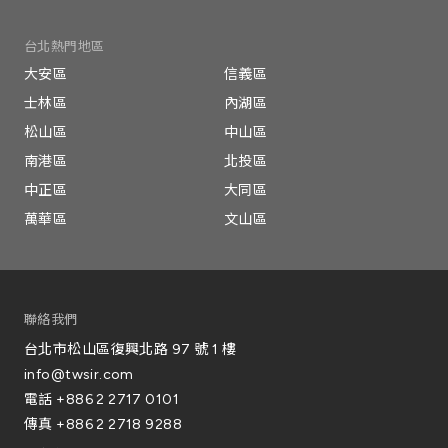
台北熱門地區
大安區
信義區
士林區
內湖區
松山區
中山區
南港區
北投區
中正區
大同區
萬華區
文山區
聯絡我們
台北市松山區復興北路 97 號 1 樓
info@twsir.com
電話
+886 2 2717 0101
傳真
+886 2 2718 9288