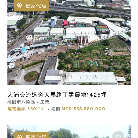
獨家代理
大湳交流道旁大馬路丁建農地1425坪
桃園市八德區 • 工業
建物面積
350.1 坪
• 總價
NTD
558,880,000
獨家代理