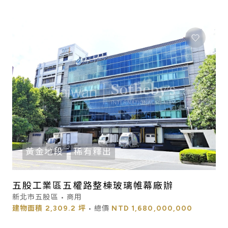
黃金地段
稀有釋出
五股工業區五權路整棟玻璃帷幕廠辦
新北市五股區 • 商用
建物面積
2,309.2 坪
• 總價
NTD
1,680,000,000