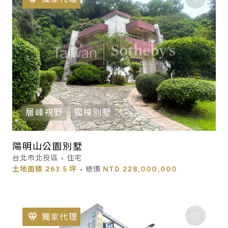
層峰視野
獨棟別墅
陽明山公園別墅
台北市北投區 • 住宅
土地面積
263.5 坪
• 總價
NTD
228,000,000
獨家代理