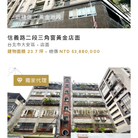
近捷運
黃金地段
信義路二段三角窗黃金店面
台北市大安區 • 店面
建物面積
23.7 坪
• 總價
NTD
53,880,000
獨家代理