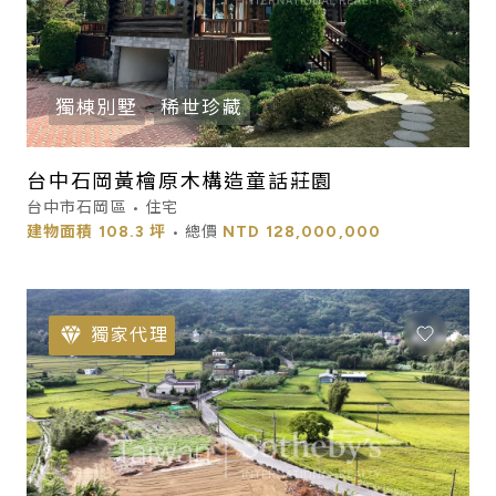
獨棟別墅
稀世珍藏
台中石岡黃檜原木構造童話莊園
台中市石岡區 • 住宅
建物面積
108.3 坪
• 總價
NTD
128,000,000
獨家代理