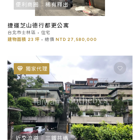
便利商圈
稀有釋出
捷運芝山德行都更公寓
台北市士林區 • 住宅
建物面積
23 坪
• 總價
NTD
27,580,000
獨家代理
近交流道
三鐵共構