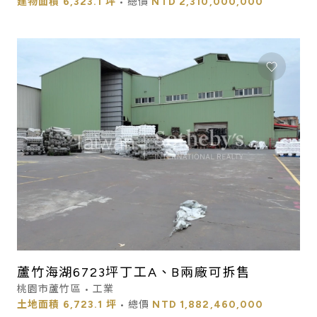
建物面積
6,323.1 坪
• 總價
NTD
2,310,000,000
蘆竹海湖6723坪丁工A、B兩廠可拆售
桃園市蘆竹區 • 工業
土地面積
6,723.1 坪
• 總價
NTD
1,882,460,000