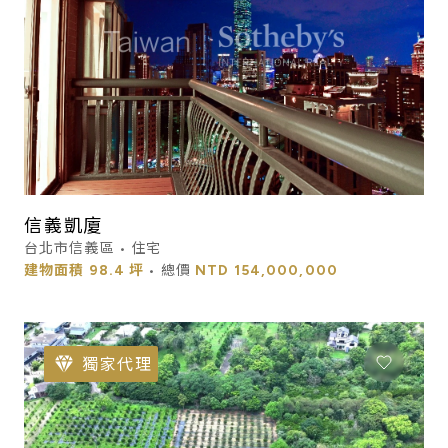
信義凱廈
台北市信義區 • 住宅
建物面積
98.4 坪
• 總價
NTD
154,000,000
獨家代理