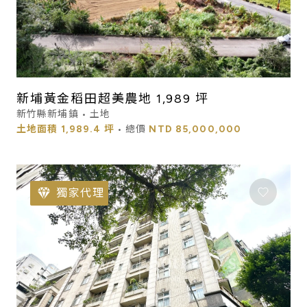
新埔黃金稻田超美農地 1,989 坪
新竹縣新埔鎮 • 土地
土地面積
1,989.4 坪
• 總價
NTD
85,000,000
獨家代理