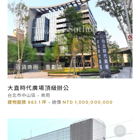
百貨商圈
重劃區
大直時代廣場頂級辦公
台北市中山區 • 商用
建物面積
663.1 坪
• 總價
NTD
1,000,000,000