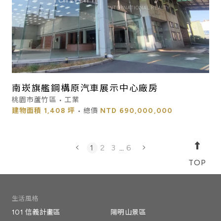
南崁旗艦鋼構原汽車展示中心廠房
桃園市蘆竹區 • 工業
建物面積
1,408 坪
• 總價
NTD
690,000,000
1
2
3
...
6
生活風格
101 信義計畫區
陽明山景區