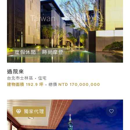
度假休閒
時尚摩登
過院來
台北市士林區 • 住宅
建物面積
192.9 坪
• 總價
NTD
170,000,000
獨家代理