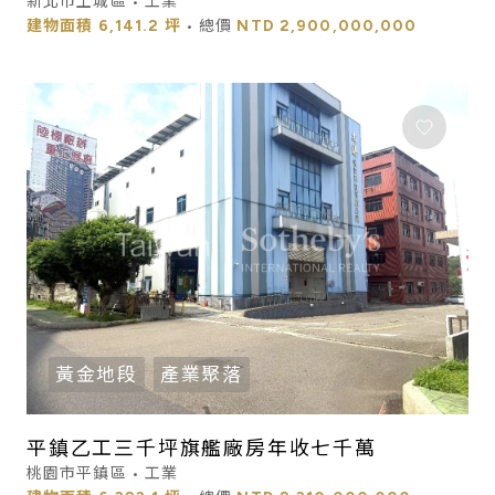
新北市土城區 • 工業
建物面積
6,141.2 坪
• 總價
NTD
2,900,000,000
黃金地段
產業聚落
平鎮乙工三千坪旗艦廠房年收七千萬
桃園市平鎮區 • 工業