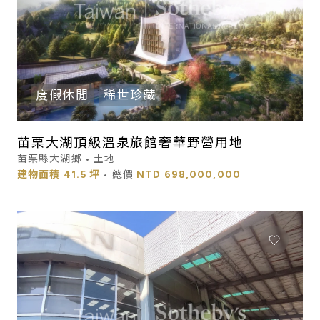
度假休閒
稀世珍藏
苗栗大湖頂級溫泉旅館奢華野營用地
苗栗縣大湖鄉 • 土地
建物面積
41.5 坪
• 總價
NTD
698,000,000