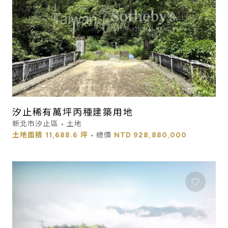
汐止稀有萬坪丙種建築用地
新北市汐止區 • 土地
土地面積
11,688.6 坪
• 總價
NTD
928,880,000