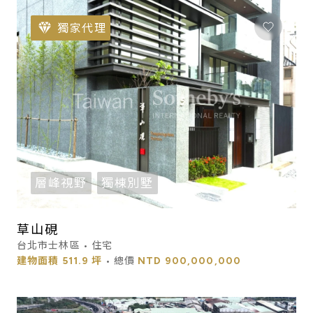
獨家代理
層峰視野
獨棟別墅
草山硯
台北市士林區 • 住宅
建物面積
511.9 坪
• 總價
NTD
900,000,000