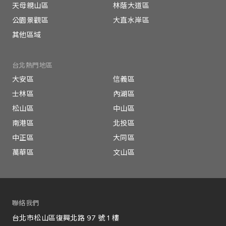
天母親山區
林蔭大道區
公園景觀區
大直水岸區
其他區域
台北熱門地區
大安區
信義區
士林區
內湖區
松山區
中山區
南港區
北投區
中正區
大同區
萬華區
文山區
聯絡我們
台北市松山區復興北路 97 號 1 樓