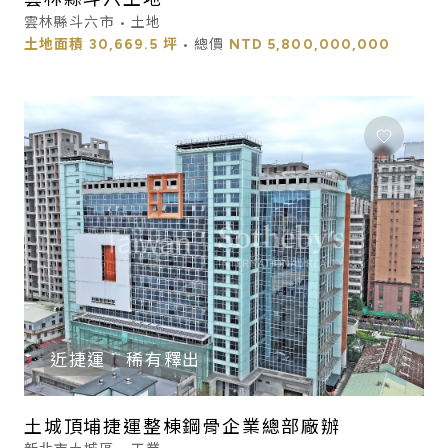
雲林縣斗六市 • 土地
土地面積
30,669.5 坪
• 總價
NTD
5,800,000,000
近捷運
稀有釋出
土城頂埔捷運整棟鋼骨企業總部廠辦