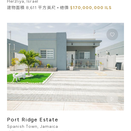
Herzliya, Israel
建物面積 8,611 平方英尺 ⦁ 總價
$170,000,000 ILS
Port Ridge Estate
Spanish Town, Jamaica