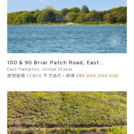
100 & 90 Briar Patch Road, East
Hampton, NY, 11937
East Hampton, United States
建物面積 13,800 平方英尺 ⦁ 總價
$85,000,000 USD