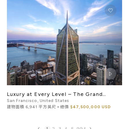
Luxury at Every Level – The Grand
Penthouse at 181 Fremont
San Francisco, United States
建物面積 6,941 平方英尺 ⦁ 總價
$47,500,000 USD
1
2
3
4
5
...
994