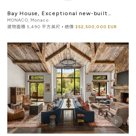
Bay House, Exceptional new-built
apartment in a most luxury ...
MONACO, Monaco
建物面積 5,490 平方英尺 ⦁ 總價
$52,500,000 EUR