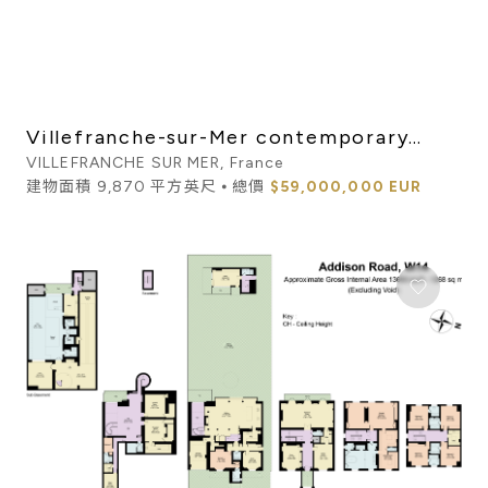
Villefranche-sur-Mer contemporary
estate with panoramic sea ...
VILLEFRANCHE SUR MER, France
建物面積 9,870 平方英尺 ⦁ 總價
$59,000,000 EUR