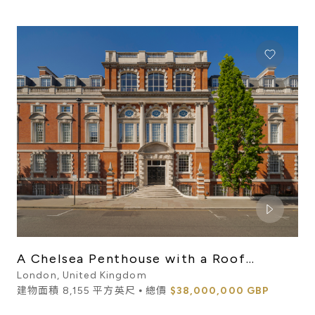
A Chelsea Penthouse with a Roof
Terrace and Two Studio Apart...
London, United Kingdom
建物面積 8,155 平方英尺 ⦁ 總價
$38,000,000 GBP