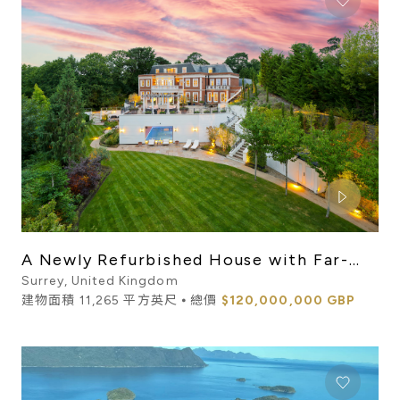
A Newly Refurbished House with Far-
Reaching Views in St Geor...
Surrey, United Kingdom
建物面積 11,265 平方英尺 ⦁ 總價
$120,000,000 GBP