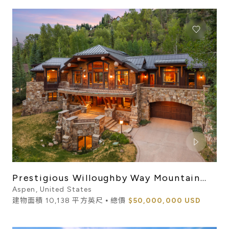
Prestigious Willoughby Way Mountain
Home
Aspen, United States
建物面積 10,138 平方英尺 ⦁ 總價
$50,000,000 USD