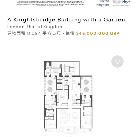
A Knightsbridge Building with a Garden
Maisonette and Three ...
London, United Kingdom
建物面積 8,094 平方英尺 ⦁ 總價
$45,000,000 GBP