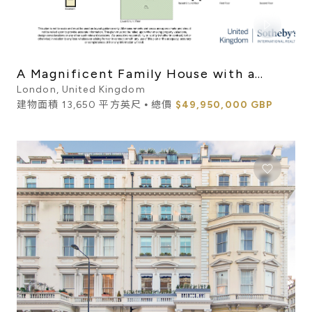
A Magnificent Family House with a
100ft West-Facing Garden
London, United Kingdom
建物面積 13,650 平方英尺 ⦁ 總價
$49,950,000 GBP