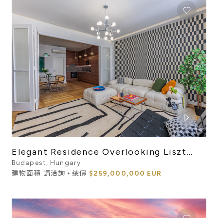
Elegant Residence Overlooking Liszt
Ferenc Square
Budapest, Hungary
建物面積 請洽詢 ⦁ 總價
$259,000,000 EUR