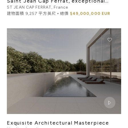
Saint Jean Cap Ferrat, exceptional
private estate for sale w...
ST JEAN CAP FERRAT, France
建物面積 9,257 平方英尺 ⦁ 總價
$49,000,000 EUR
Exquisite Architectural Masterpiece