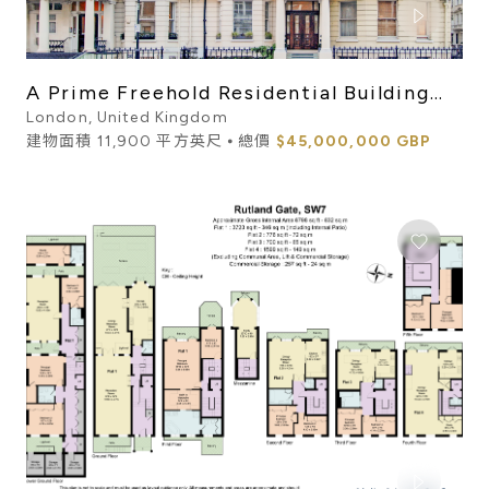
A Prime Freehold Residential Building
Overlooking Cornwall G...
London, United Kingdom
建物面積 11,900 平方英尺 ⦁ 總價
$45,000,000 GBP