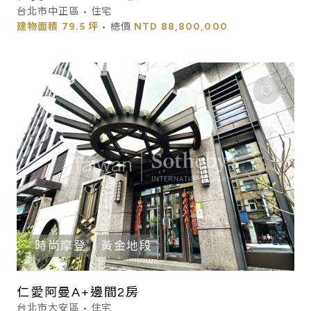
台北市中正區 • 住宅
建物面積
79.5 坪
• 總價
NTD
88,800,000
時尚摩登
黃金地段
仁愛阿曼A+邊間2房
台北市大安區 • 住宅