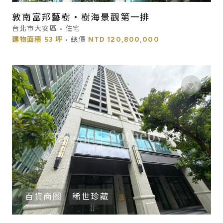
敦南富邦藝樹・樹海景觀第一排
台北市大安區 • 住宅
建物面積
53 坪
• 總價
NTD
120,800,000
百貨商圈
稀世珍藏