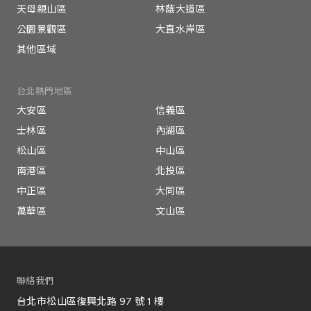
天母親山區
林蔭大道區
公園景觀區
大直水岸區
其他區域
台北熱門地區
大安區
信義區
士林區
內湖區
松山區
中山區
南港區
北投區
中正區
大同區
萬華區
文山區
聯絡我們
台北市松山區復興北路 97 號 1 樓