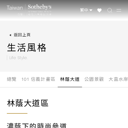
台灣物件
國際精選
全球物件
返回上頁
生活風格
Life Style.
總覽
101 信義計畫區
林蔭大道
公園景觀
大直水
林蔭大道區
濃蔭下的時尚參道