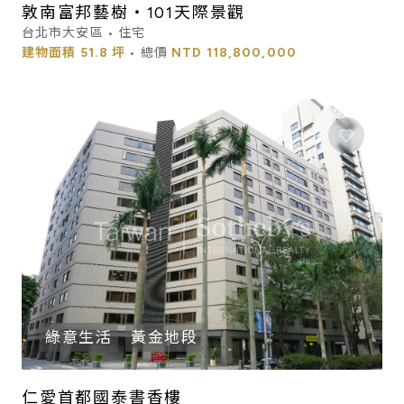
敦南富邦藝樹・101天際景觀
台北市大安區 • 住宅
建物面積
51.8 坪
• 總價
NTD
118,800,000
綠意生活
黃金地段
仁愛首都國泰書香樓