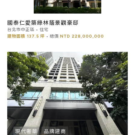
國泰仁愛築綠林蔭景觀豪邸
台北市中正區 • 住宅
建物面積
137.5 坪
• 總價
NTD
228,000,000
現代奢華
品牌建商