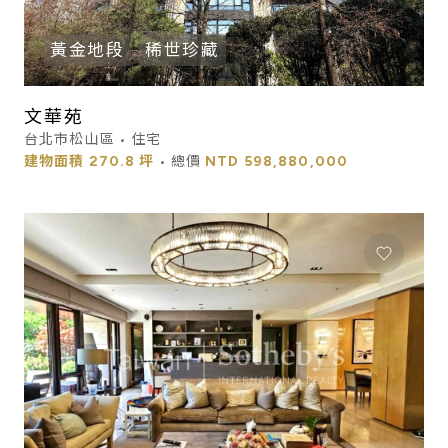
黃金地段
稀世珍藏
文華苑
台北市松山區 • 住宅
建物面積
270.8 坪
• 總價
NTD
598,880,000