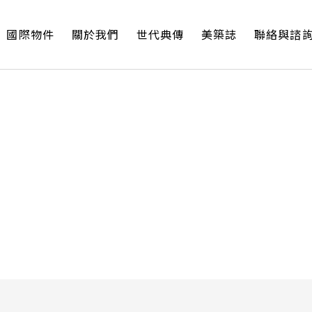
國際物件
關於我們
世代典傳
美築誌
聯絡與諮
際精選
於我們
子報
絡與諮詢
租賃
全球物件
服務證照
當期活動
覽
件總覽
史沿革
築誌
業團隊
租賃物件
物件總覽
租賃住宅服務業務
活動報名
紐約
台灣物件
國際精選
全球物件
賣
洋洲
牌價值
球奢華房市展望
絡我們
巴黎
倫敦
件
美洲
務範圍
灣房市季報
才招募
多倫多
溫哥華
件
洲
方位服務
東京
香港
件
洲
雪梨
曼谷
件
休士頓
聖地亞