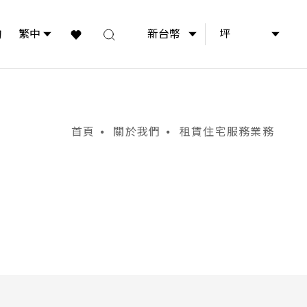
詢
生活風格
居所美學
總覽
名宅導覽
首頁
關於我們
租賃住宅服務業務
101 信義計畫區
陽明山景區
天母親山區
林蔭大道區
哥
公園景觀區
大直水岸區