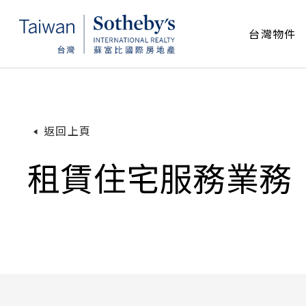
台灣物件
嚴選各類房產
嚴選各類房產
品牌與服務
生活美學及最新趨勢
專業買賣諮詢與委託
買賣
國
關
電
聯
物件總
物
歷
美
專
返回上頁
台灣物件
國際物件
關於我們
美築誌
聯絡與諮詢
住宅買
大
品
全
聯
租賃住宅服務業務
商用物
北
服
台
人
工業物
亞
全
店面物
歐
土地物