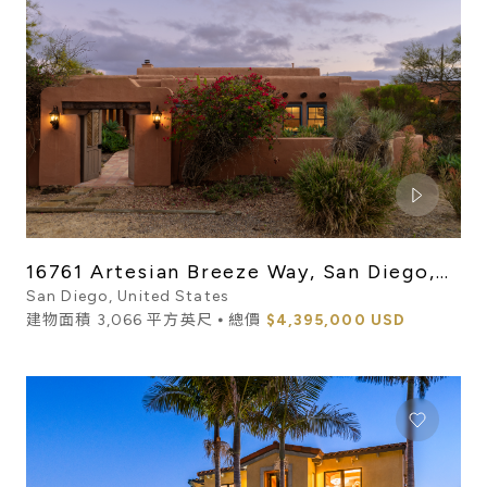
16761 Artesian Breeze Way, San Diego,
CA 92127
San Diego, United States
建物面積 3,066 平方英尺 ⦁ 總價
$4,395,000 USD