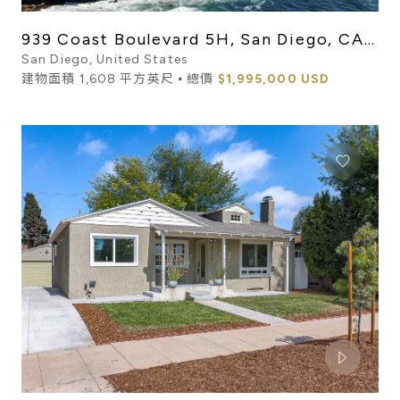
939 Coast Boulevard 5H, San Diego, CA
92037
San Diego, United States
建物面積 1,608 平方英尺 ⦁ 總價
$1,995,000 USD