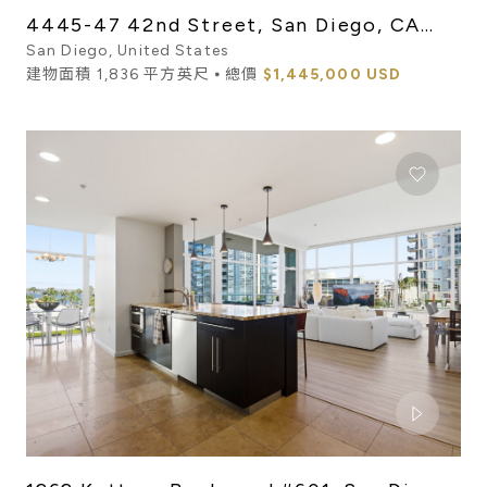
4445-47 42nd Street, San Diego, CA
92116
San Diego, United States
建物面積 1,836 平方英尺 ⦁ 總價
$1,445,000 USD