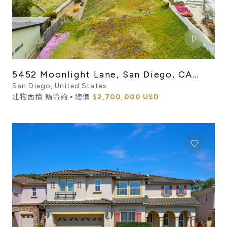
5452 Moonlight Lane, San Diego, CA
92037
San Diego, United States
建物面積 請洽詢 ⦁ 總價
$2,700,000 USD