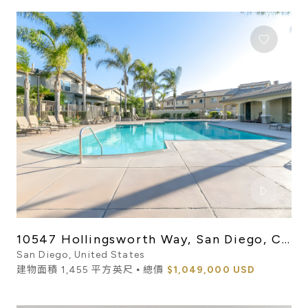
10547 Hollingsworth Way, San Diego, CA
92127
San Diego, United States
建物面積 1,455 平方英尺 ⦁ 總價
$1,049,000 USD