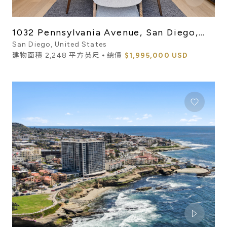
1032 Pennsylvania Avenue, San Diego,
CA 92103
San Diego, United States
建物面積 2,248 平方英尺 ⦁ 總價
$1,995,000 USD