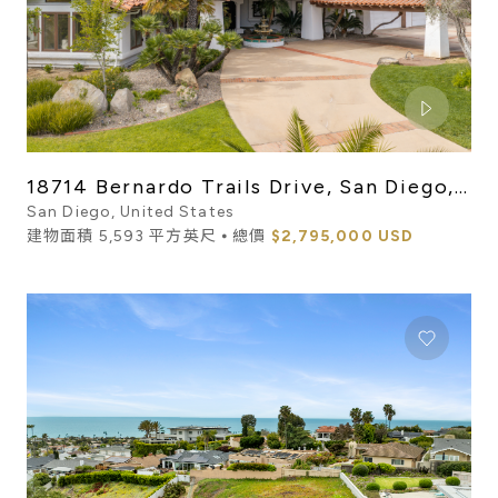
18714 Bernardo Trails Drive, San Diego,
CA 92128
San Diego, United States
建物面積 5,593 平方英尺 ⦁ 總價
$2,795,000 USD