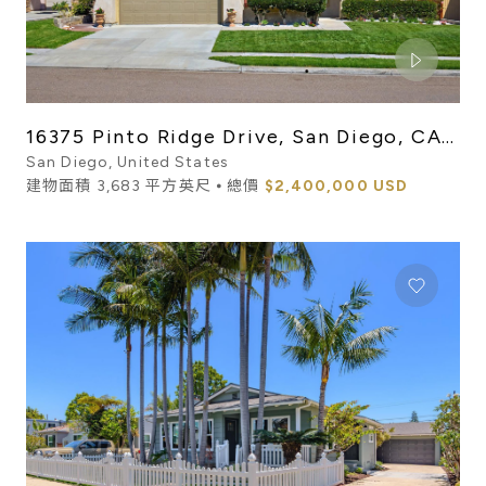
16375 Pinto Ridge Drive, San Diego, CA
92127
San Diego, United States
建物面積 3,683 平方英尺 ⦁ 總價
$2,400,000 USD