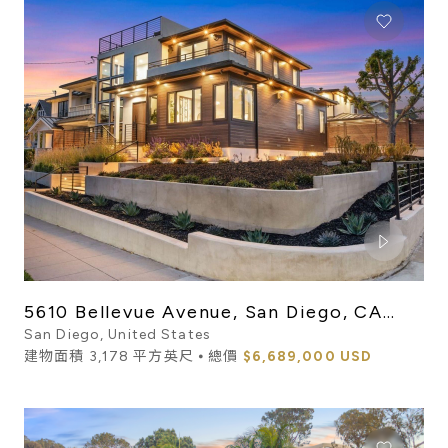
5610 Bellevue Avenue, San Diego, CA
92037
San Diego, United States
建物面積 3,178 平方英尺 ⦁ 總價
$6,689,000 USD