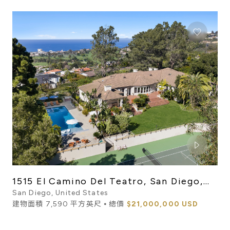
1515 El Camino Del Teatro, San Diego,
CA 92037
San Diego, United States
建物面積 7,590 平方英尺 ⦁ 總價
$21,000,000 USD