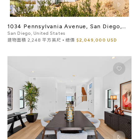
1034 Pennsylvania Avenue, San Diego,
CA 92103
San Diego, United States
建物面積 2,248 平方英尺 ⦁ 總價
$2,049,000 USD