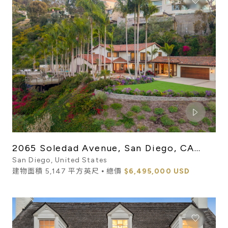
2065 Soledad Avenue, San Diego, CA
92037
San Diego, United States
建物面積 5,147 平方英尺 ⦁ 總價
$6,495,000 USD