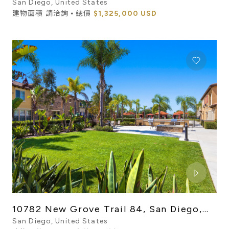
San Diego, United States
建物面積 請洽詢 ⦁ 總價
$1,325,000 USD
10782 New Grove Trail 84, San Diego,
CA 92130
San Diego, United States