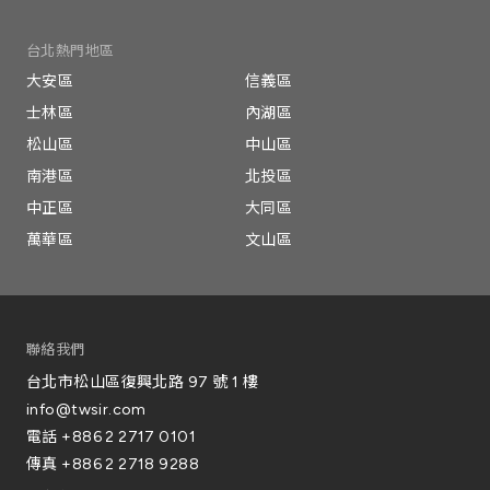
台北熱門地區
大安區
信義區
士林區
內湖區
松山區
中山區
南港區
北投區
中正區
大同區
萬華區
文山區
聯絡我們
台北市松山區復興北路 97 號 1 樓
info@twsir.com
電話
+886 2 2717 0101
傳真
+886 2 2718 9288