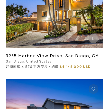
3235 Harbor View Drive, San Diego, CA
92106
San Diego, United States
建物面積 4,576 平方英尺 ⦁ 總價
$4,145,000 USD