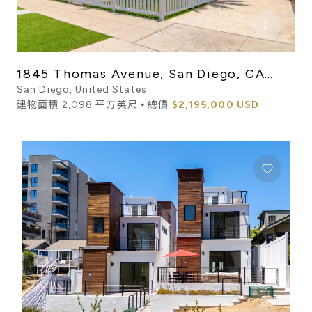
1845 Thomas Avenue, San Diego, CA
92109
San Diego, United States
建物面積 2,098 平方英尺 ⦁ 總價
$2,195,000 USD