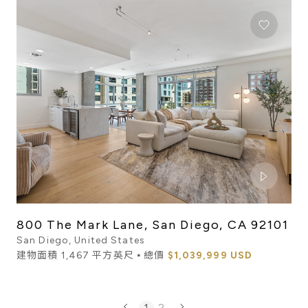
800 The Mark Lane, San Diego, CA 92101
San Diego, United States
建物面積 1,467 平方英尺 ⦁ 總價
$1,039,999 USD
1
2