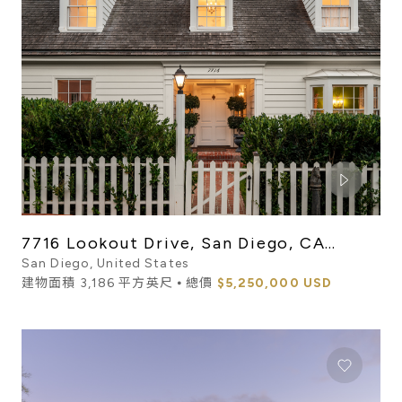
7716 Lookout Drive, San Diego, CA
92037
San Diego, United States
建物面積 3,186 平方英尺 ⦁ 總價
$5,250,000 USD