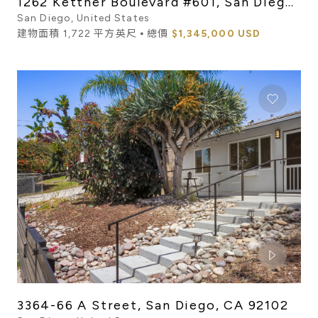
1262 Kettner Boulevard #601, San Diego,
CA 92101
San Diego, United States
建物面積 1,722 平方英尺 ⦁ 總價
$1,345,000 USD
3364-66 A Street, San Diego, CA 92102