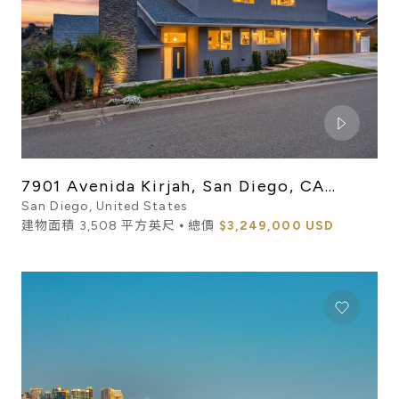
7901 Avenida Kirjah, San Diego, CA
92037
San Diego, United States
建物面積 3,508 平方英尺 ⦁ 總價
$3,249,000 USD