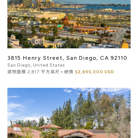
3815 Henry Street, San Diego, CA 92110
San Diego, United States
建物面積 2,817 平方英尺 ⦁ 總價
$2,895,000 USD