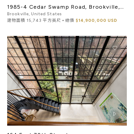
1985-4 Cedar Swamp Road, Brookville,
NY, 11545
Brookville, United States
建物面積 15,743 平方英尺 ⦁ 總價
$14,900,000 USD