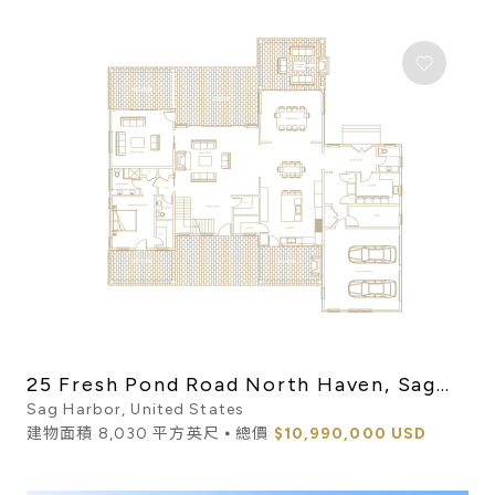
25 Fresh Pond Road North Haven, Sag
Harbor
Sag Harbor, United States
建物面積 8,030 平方英尺 ⦁ 總價
$10,990,000 USD