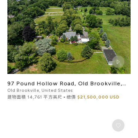
97 Pound Hollow Road, Old Brookville,
NY, 11545
Old Brookville, United States
建物面積 14,761 平方英尺 ⦁ 總價
$21,500,000 USD