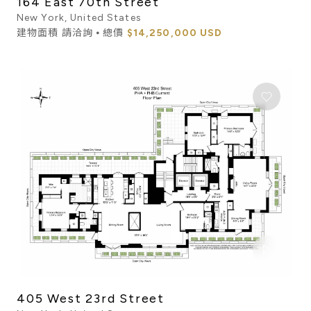
164 East 70th Street
New York, United States
建物面積 請洽詢 ⦁ 總價
$14,250,000 USD
405 West 23rd Street