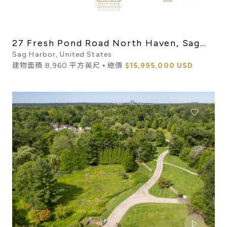
27 Fresh Pond Road North Haven, Sag
Harbor
Sag Harbor, United States
建物面積 8,960 平方英尺 ⦁ 總價
$15,995,000 USD