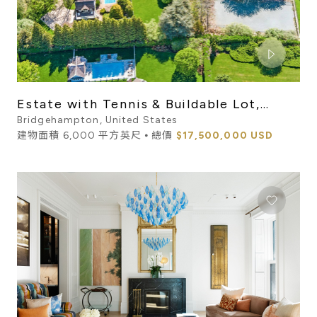
Estate with Tennis & Buildable Lot,
South of Highway, Near O...
Bridgehampton, United States
建物面積 6,000 平方英尺 ⦁ 總價
$17,500,000 USD