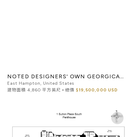
NOTED DESIGNERS' OWN GEORGICA
CARRIAGE HOUSE
East Hampton, United States
建物面積 4,860 平方英尺 ⦁ 總價
$19,500,000 USD