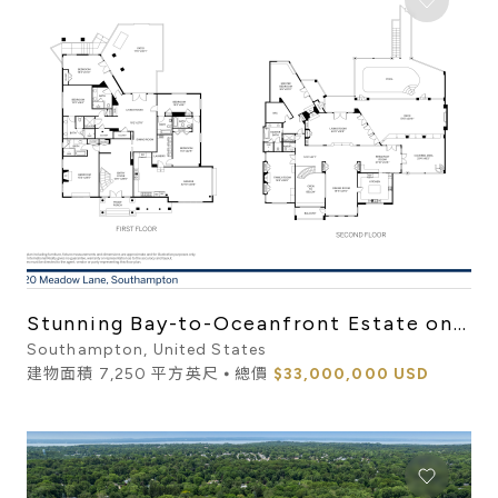
Stunning Bay-to-Oceanfront Estate on
Meadow Lane
Southampton, United States
建物面積 7,250 平方英尺 ⦁ 總價
$33,000,000 USD