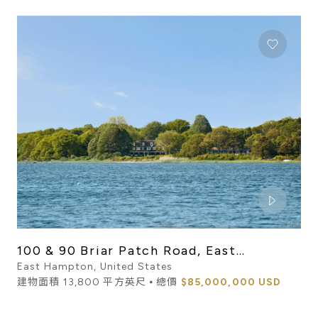
100 & 90 Briar Patch Road, East
Hampton, NY, 11937
East Hampton, United States
建物面積 13,800 平方英尺 ⦁ 總價
$85,000,000 USD