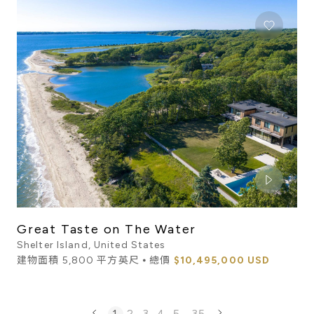
Great Taste on The Water
Shelter Island, United States
建物面積 5,800 平方英尺 ⦁ 總價
$10,495,000 USD
1
2
3
4
5
...
35