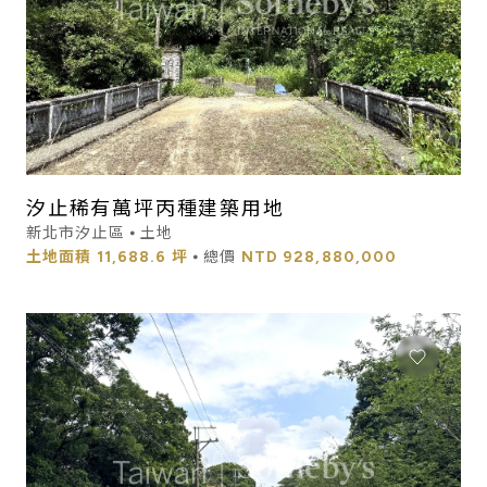
汐止稀有萬坪丙種建築用地
新北市汐止區 ⦁ 土地
土地面積
11,688.6 坪
⦁ 總價
NTD
928,880,000