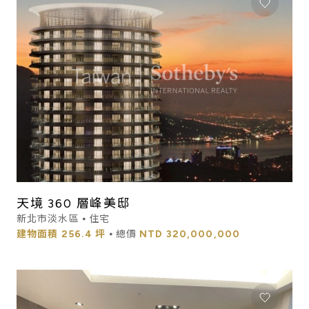
天境 360 層峰美邸
新北市淡水區 ⦁ 住宅
建物面積
256.4 坪
⦁ 總價
NTD
320,000,000