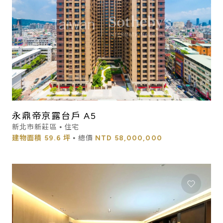
永鼎帝京露台戶 A5
新北市新莊區 ⦁ 住宅
建物面積
59.6 坪
⦁ 總價
NTD
58,000,000