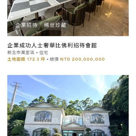
企業招待
稀世珍藏
企業成功人士奢華比佛利招待會館
新北市萬里區 ⦁ 住宅
土地面積
172.3 坪
⦁ 總價
NTD
200,000,000