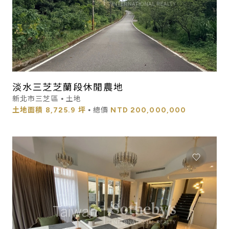
淡水三芝芝蘭段休閒農地
新北市三芝區 ⦁ 土地
土地面積
8,725.9 坪
⦁ 總價
NTD
200,000,000