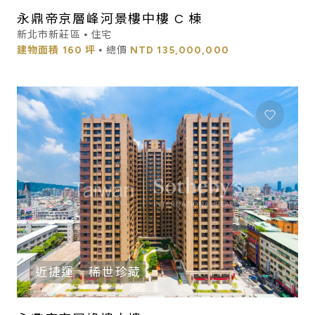
永鼎帝京層峰河景樓中樓 C 棟
新北市新莊區 ⦁ 住宅
建物面積
160 坪
⦁ 總價
NTD
135,000,000
近捷運
稀世珍藏