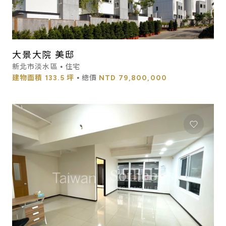
大景大院 美邸
新北市淡水區 ⦁ 住宅
建物面積
133.5 坪
⦁ 總價
NTD
79,800,000