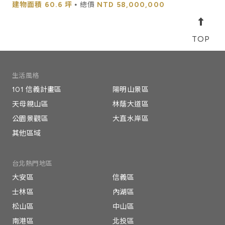
建物面積
60.6 坪
⦁ 總價
NTD
58,000,000
生活風格
101 信義計畫區
陽明山景區
天母親山區
林蔭大道區
公園景觀區
大直水岸區
其他區域
台北熱門地區
大安區
信義區
士林區
內湖區
松山區
中山區
南港區
北投區