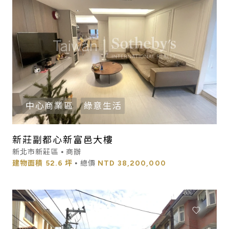
中心商業區
綠意生活
新莊副都心新富邑大樓
新北市新莊區 ⦁ 商辦
建物面積
52.6 坪
⦁ 總價
NTD
38,200,000