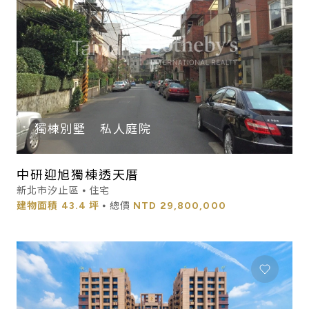
獨棟別墅
私人庭院
中研迎旭獨棟透天厝
新北市汐止區 ⦁ 住宅
建物面積
43.4 坪
⦁ 總價
NTD
29,800,000