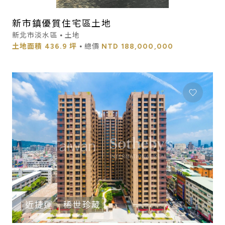
新市鎮優質住宅區土地
新北市淡水區 ⦁ 土地
土地面積
436.9 坪
⦁ 總價
NTD
188,000,000
近捷運
稀世珍藏