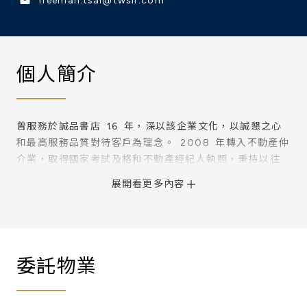
freeman.tsai@twsir.com
個人簡介
曾服務於誠品書店 16 年，深以該企業文化，以誠懇之心
和最高服務品質對待客戶為理念。 2008 年轉入不動產仲
介業，取得國家考試及格和不動產經紀人執照，秉持以往
誠品薰陶之企業文化服務之精神，為每一客戶，提供最精
緻的服務及專業的不動產諮詢。定能為您做好資產管理及
創造最大之利益。證照：97 年不動產經紀人國家考試及
格 99 北市經證字第 01583 號
委託物業