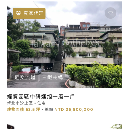
獨家代理
近交流道
三鐵共構
經貿園區中研迎旭一層一戶
新北市汐止區 ⦁ 住宅
建物面積
53.5 坪
⦁ 總價
NTD
26,800,000