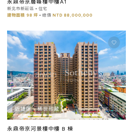
永鼎帝京層峰樓中樓A1
新北市新莊區 ⦁ 住宅
建物面積
98 坪
⦁ 總價
NTD
88,000,000
近捷運
稀世珍藏
永鼎帝京河景樓中樓 B 棟