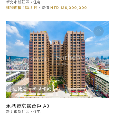
新北市新莊區 ⦁ 住宅
建物面積
153.3 坪
⦁ 總價
NTD
126,000,000
近捷運
稀世珍藏
永鼎帝京露台戶 A3
新北市新莊區 ⦁ 住宅