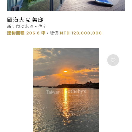
頤海大院 美邸
新北市淡水區 ⦁ 住宅
建物面積
206.6 坪
⦁ 總價
NTD
128,000,000